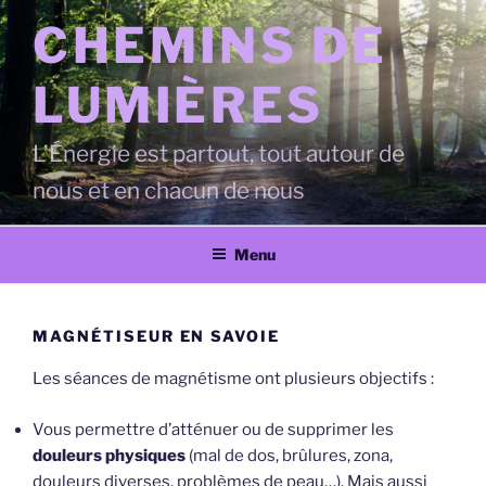
Aller
CHEMINS DE
au
contenu
LUMIÈRES
principal
L’Énergie est partout, tout autour de
nous et en chacun de nous
Menu
MAGNÉTISEUR EN SAVOIE
Les séances de magnétisme ont plusieurs objectifs :
Vous permettre d’atténuer ou de supprimer les
douleurs physiques
(mal de dos, brûlures, zona,
douleurs diverses, problèmes de peau…). Mais aussi